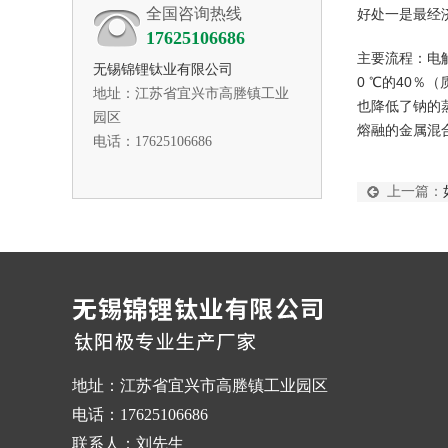
全国咨询热线
好处一是最经
17625106686
主要流程：电
无锡锦锂钛业有限公司
0 ℃的40
地址：
江苏省宜兴市高塍镇工业
也降低了钠的
园区
熔融的金属混合
电话
：
17625106686
上一篇：
地址：江苏省宜兴市高塍镇工业园区
电话：17625106686
联系人：刘先生