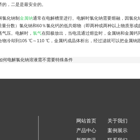
济的，二是是最安全的。
解氯化钠制
金属钠
通常在电解槽里进行。电解时氯化钠需要熔融，因氯化钠
％（质量分数）氯化钠和60％氯化钙的低共熔物（即两种或两种以上物质形
蒸气压。电解时，
氯气
在阳极放出，当电流通过熔盐时，金属钠和金属钙
物冷却到105 ℃～110 ℃，金属钙成晶体析出，经过滤就可以把金属钠
如何电解氯化钠溶液需不需要特殊条件
网站首页
关于我们
产品中心
案例展示